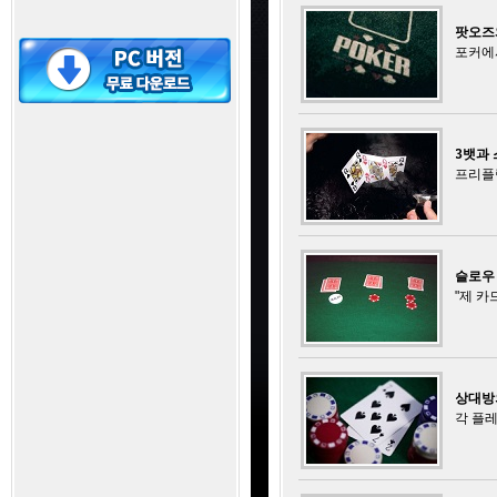
팟오즈
포커에
3뱃과
프리플랍
슬로우
"제 카
상대방
각 플