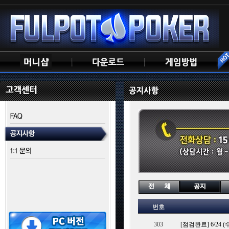
번호
303
[점검완료] 6/24